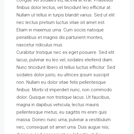
congue vel sodales eu, lacinia at erat. Phasellus
finibus dolor lectus, vel tincidunt leo efficitur at.
Nullam ut tellus in turpis blandit varius. Sed ut elit
nec lectus pretium luctus vitae sit amet est.
Etiam in maximus urna. Cum sociis natoque
penatibus et magnis dis parturient montes,
nascetur ridiculus mus.
Curabitur tristique nec ex eget posuere. Sed elit
lacus, pulvinar eu leo vel, sodales eleifend diam.
Nunc tincidunt libero id tellus luctus efficitur. Sed
sodales dolor justo, eu ultrices ipsum suscipit
non. Nullam eu dolor vitae felis pellentesque
finibus. Morbi id imperdiet nunc, non commodo
dolor. Quisque non tristique lacus. Ut faucibus,
magna in dapibus vehicula, lectus mauris
pellentesque metus, eu sagittis mi enim quis
massa. Donec nunc urna, pulvinar a vestibulum
nec, consequat sit amet urna. Duis augue nisi,