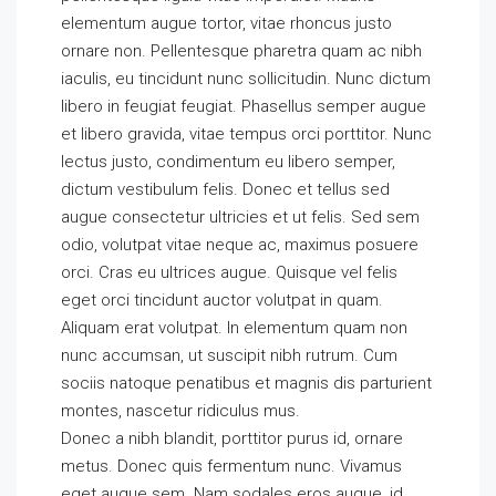
elementum augue tortor, vitae rhoncus justo
ornare non. Pellentesque pharetra quam ac nibh
iaculis, eu tincidunt nunc sollicitudin. Nunc dictum
libero in feugiat feugiat. Phasellus semper augue
et libero gravida, vitae tempus orci porttitor. Nunc
lectus justo, condimentum eu libero semper,
dictum vestibulum felis. Donec et tellus sed
augue consectetur ultricies et ut felis. Sed sem
odio, volutpat vitae neque ac, maximus posuere
orci. Cras eu ultrices augue. Quisque vel felis
eget orci tincidunt auctor volutpat in quam.
Aliquam erat volutpat. In elementum quam non
nunc accumsan, ut suscipit nibh rutrum. Cum
sociis natoque penatibus et magnis dis parturient
montes, nascetur ridiculus mus.
Donec a nibh blandit, porttitor purus id, ornare
metus. Donec quis fermentum nunc. Vivamus
eget augue sem. Nam sodales eros augue, id