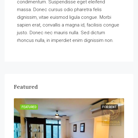
condimentum. Suspendisse eget eleifend
massa. Donec cursus odio pharetra felis
dignissim, vitae euismod ligula congue. Morbi
sapien erat, convallis a magna id, facilisis congue
justo. Donec nec mauris nulla. Sed dictum
rhoncus nulla, in imperdiet enim dignissim non.
Featured
SALE
FEATURED
FOR RENT
FEA