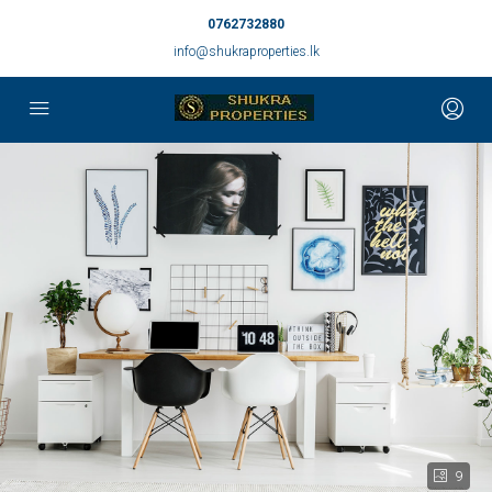
0762732880
info@shukraproperties.lk
9