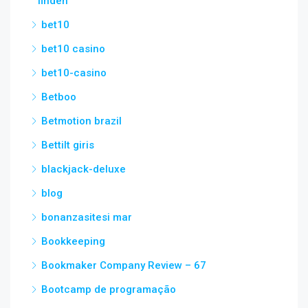
finden
bet10
bet10 casino
bet10-casino
Betboo
Betmotion brazil
Bettilt giris
blackjack-deluxe
blog
bonanzasitesi mar
Bookkeeping
Bookmaker Company Review – 67
Bootcamp de programação