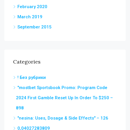
February 2020
March 2019
September 2015
Categories
! Без рубрики
"mostbet Sportsbook Promo: Program Code
2024 First Gamble Reset Up In Order To $250 –
898
"nesina: Uses, Dosage & Side Effects" – 126
0,04027283809