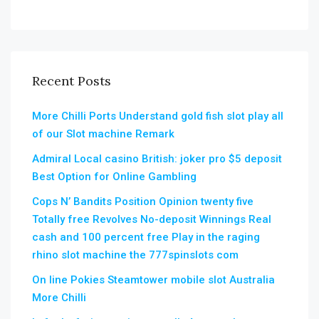
Recent Posts
More Chilli Ports Understand gold fish slot play all
of our Slot machine Remark
Admiral Local casino British: joker pro $5 deposit
Best Option for Online Gambling
Cops N’ Bandits Position Opinion twenty five
Totally free Revolves No-deposit Winnings Real
cash and 100 percent free Play in the raging
rhino slot machine the 777spinslots com
On line Pokies Steamtower mobile slot Australia
More Chilli