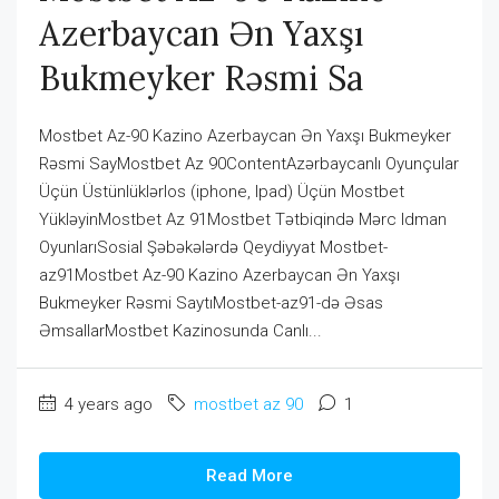
Azerbaycan Ən Yaxşı
Bukmeyker Rəsmi Sa
Mostbet Az-90 Kazino Azerbaycan Ən Yaxşı Bukmeyker
Rəsmi SayMostbet Az 90ContentAzərbaycanlı Oyunçular
Üçün ÜstünlüklərIos (iphone, Ipad) Üçün Mostbet
YükləyinMostbet Az 91Mostbet Tətbiqində Mərc Idman
OyunlarıSosial Şəbəkələrdə Qeydiyyat Mostbet-
az91Mostbet Az-90 Kazino Azerbaycan Ən Yaxşı
Bukmeyker Rəsmi SaytıMostbet-az91-də Əsas
ƏmsallarMostbet Kazinosunda Canlı...
4 years ago
mostbet az 90
1
Read More