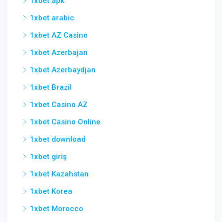
1xbet apk
1xbet arabic
1xbet AZ Casino
1xbet Azerbajan
1xbet Azerbaydjan
1xbet Brazil
1xbet Casino AZ
1xbet Casino Online
1xbet download
1xbet giriş
1xbet Kazahstan
1xbet Korea
1xbet Morocco