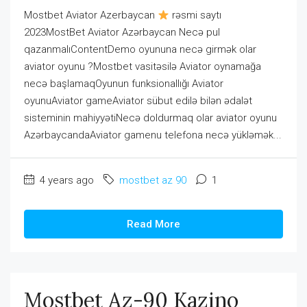
Mostbet Aviator Azerbaycan
rəsmi saytı
2023MostBet Aviator Azərbaycan Necə pul
qazanmalıContentDemo oyununa necə girmək olar
aviator oyunu ?Mostbet vasitəsilə Aviator oynamağa
necə başlamaqOyunun funksionallığı Aviator
oyunuAviator gameAviator sübut edilə bilən ədalət
sisteminin mahiyyətiNecə doldurmaq olar aviator oyunu
AzərbaycandaAviator gamenu telefona necə yükləmək...
4 years ago
mostbet az 90
1
Read More
Mostbet Az-90 Kazino