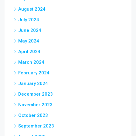
August 2024
July 2024
June 2024
May 2024
April 2024
March 2024
February 2024
January 2024
December 2023
November 2023
October 2023
September 2023