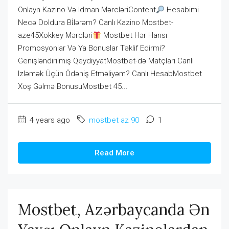
Onlayn Kazino Və Idman MərcləriContent
Hesabimi
Necə Doldura Bi̇lərəm? Canlı Kazino Mostbet-
aze45Xokkey Mərcləri
Mostbet Hər Hansı
Promosyonlar Və Ya Bonuslar Təklif Edirmi?
Genişləndirilmiş QeydiyyatMostbet-də Matçları Canlı
Izləmək Üçün Ödəniş Etməliyəm? Canlı HesabMostbet
Xoş Gəlmə BonusuMostbet 45...
4 years ago
mostbet az 90
1
Read More
Mostbet, Azərbaycanda Ən