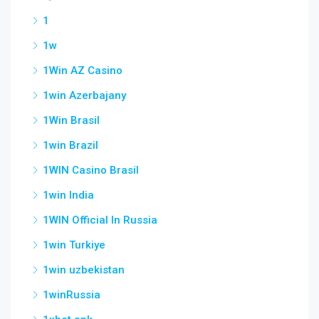
1
1w
1Win AZ Casino
1win Azerbajany
1Win Brasil
1win Brazil
1WIN Casino Brasil
1win India
1WIN Official In Russia
1win Turkiye
1win uzbekistan
1winRussia